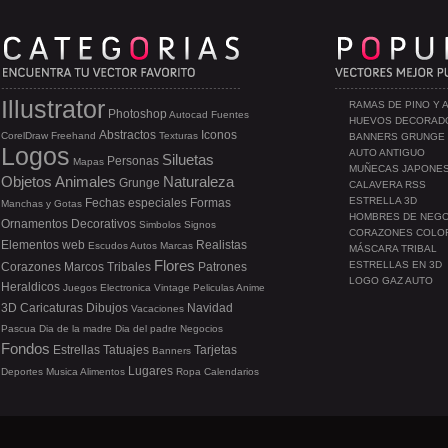
Illustrator
RAMAS DE PINO Y 
Photoshop
Autocad
Fuentes
HUEVOS DECORAD
Abstractos
Iconos
CorelDraw
Freehand
Texturas
BANNERS GRUNGE
Logos
AUTO ANTIGUO
Siluetas
Personas
Mapas
MUÑECAS JAPONE
Objetos
Animales
Naturaleza
Grunge
CALAVERA RSS
ESTRELLA 3D
Fechas especiales
Formas
Manchas y Gotas
HOMBRES DE NEG
Ornamentos
Decorativos
Simbolos
Signos
CORAZONES COLO
Elementos web
Realistas
Escudos
Autos
Marcas
MÁSCARA TRIBAL
Flores
ESTRELLAS EN 3D
Corazones
Marcos
Tribales
Patrones
LOGO GAZ AUTO
Heraldicos
Juegos
Electronica
Vintage
Peliculas
Anime
3D
Caricaturas
Dibujos
Navidad
Vacaciones
Pascua
Dia de la madre
Dia del padre
Negocios
Fondos
Estrellas
Tatuajes
Tarjetas
Banners
Lugares
Deportes
Musica
Alimentos
Ropa
Calendarios