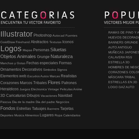
Illustrator
RAMAS DE PINO Y 
Photoshop
Autocad
Fuentes
HUEVOS DECORAD
Abstractos
Iconos
CorelDraw
Freehand
Texturas
BANNERS GRUNGE
Logos
AUTO ANTIGUO
Siluetas
Personas
Mapas
MUÑECAS JAPONE
Objetos
Animales
Naturaleza
Grunge
CALAVERA RSS
ESTRELLA 3D
Fechas especiales
Formas
Manchas y Gotas
HOMBRES DE NEG
Ornamentos
Decorativos
Simbolos
Signos
CORAZONES COLO
Elementos web
Realistas
Escudos
Autos
Marcas
MÁSCARA TRIBAL
Flores
ESTRELLAS EN 3D
Corazones
Marcos
Tribales
Patrones
LOGO GAZ AUTO
Heraldicos
Juegos
Electronica
Vintage
Peliculas
Anime
3D
Caricaturas
Dibujos
Navidad
Vacaciones
Pascua
Dia de la madre
Dia del padre
Negocios
Fondos
Estrellas
Tatuajes
Tarjetas
Banners
Lugares
Deportes
Musica
Alimentos
Ropa
Calendarios