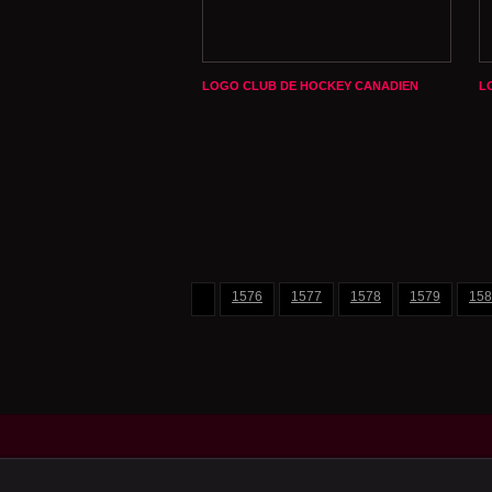
LOGO CLUB DE HOCKEY CANADIEN
L
1576
1577
1578
1579
158