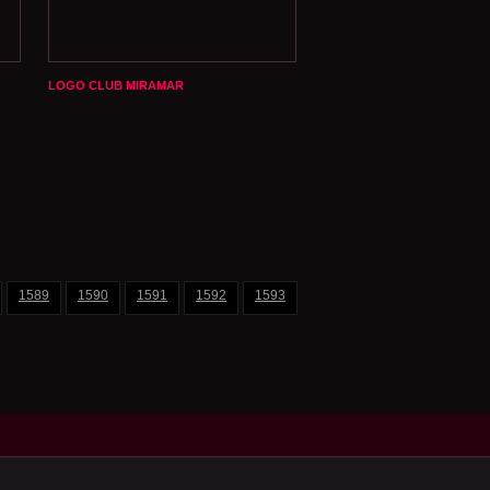
LOGO CLUB MIRAMAR
1589
1590
1591
1592
1593
1594
1595
1596