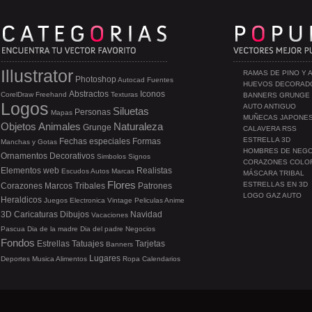
Illustrator
RAMAS DE PINO Y 
Photoshop
Autocad
Fuentes
HUEVOS DECORAD
Abstractos
Iconos
CorelDraw
Freehand
Texturas
BANNERS GRUNGE
Logos
AUTO ANTIGUO
Siluetas
Personas
Mapas
MUÑECAS JAPONE
Objetos
Animales
Naturaleza
Grunge
CALAVERA RSS
ESTRELLA 3D
Fechas especiales
Formas
Manchas y Gotas
HOMBRES DE NEG
Ornamentos
Decorativos
Simbolos
Signos
CORAZONES COLO
Elementos web
Realistas
Escudos
Autos
Marcas
MÁSCARA TRIBAL
Flores
ESTRELLAS EN 3D
Corazones
Marcos
Tribales
Patrones
LOGO GAZ AUTO
Heraldicos
Juegos
Electronica
Vintage
Peliculas
Anime
3D
Caricaturas
Dibujos
Navidad
Vacaciones
Pascua
Dia de la madre
Dia del padre
Negocios
Fondos
Estrellas
Tatuajes
Tarjetas
Banners
Lugares
Deportes
Musica
Alimentos
Ropa
Calendarios