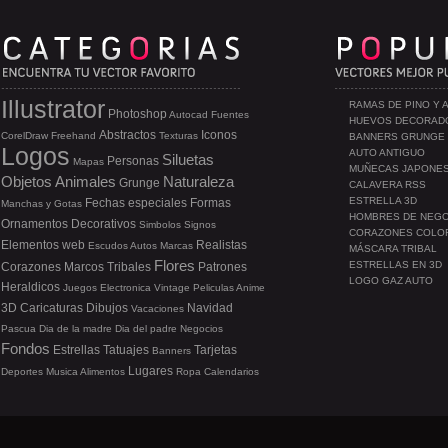
Illustrator
RAMAS DE PINO Y 
Photoshop
Autocad
Fuentes
HUEVOS DECORAD
Abstractos
Iconos
CorelDraw
Freehand
Texturas
BANNERS GRUNGE
Logos
AUTO ANTIGUO
Siluetas
Personas
Mapas
MUÑECAS JAPONE
Objetos
Animales
Naturaleza
Grunge
CALAVERA RSS
ESTRELLA 3D
Fechas especiales
Formas
Manchas y Gotas
HOMBRES DE NEG
Ornamentos
Decorativos
Simbolos
Signos
CORAZONES COLO
Elementos web
Realistas
Escudos
Autos
Marcas
MÁSCARA TRIBAL
Flores
ESTRELLAS EN 3D
Corazones
Marcos
Tribales
Patrones
LOGO GAZ AUTO
Heraldicos
Juegos
Electronica
Vintage
Peliculas
Anime
3D
Caricaturas
Dibujos
Navidad
Vacaciones
Pascua
Dia de la madre
Dia del padre
Negocios
Fondos
Estrellas
Tatuajes
Tarjetas
Banners
Lugares
Deportes
Musica
Alimentos
Ropa
Calendarios