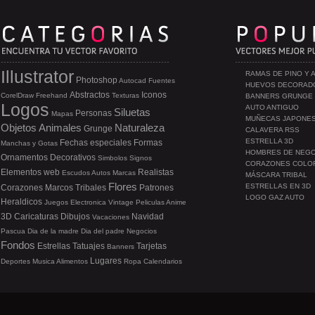
Illustrator
RAMAS DE PINO Y 
Photoshop
Autocad
Fuentes
HUEVOS DECORAD
Abstractos
Iconos
CorelDraw
Freehand
Texturas
BANNERS GRUNGE
Logos
AUTO ANTIGUO
Siluetas
Personas
Mapas
MUÑECAS JAPONE
Objetos
Animales
Naturaleza
Grunge
CALAVERA RSS
ESTRELLA 3D
Fechas especiales
Formas
Manchas y Gotas
HOMBRES DE NEG
Ornamentos
Decorativos
Simbolos
Signos
CORAZONES COLO
Elementos web
Realistas
Escudos
Autos
Marcas
MÁSCARA TRIBAL
Flores
ESTRELLAS EN 3D
Corazones
Marcos
Tribales
Patrones
LOGO GAZ AUTO
Heraldicos
Juegos
Electronica
Vintage
Peliculas
Anime
3D
Caricaturas
Dibujos
Navidad
Vacaciones
Pascua
Dia de la madre
Dia del padre
Negocios
Fondos
Estrellas
Tatuajes
Tarjetas
Banners
Lugares
Deportes
Musica
Alimentos
Ropa
Calendarios