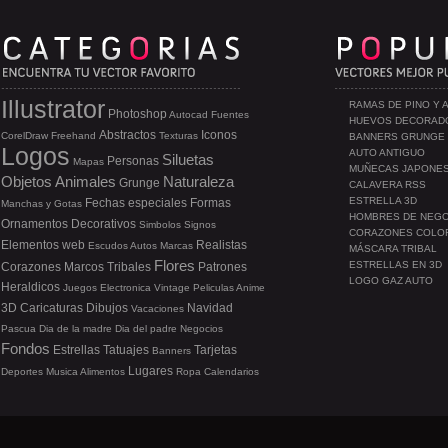
Illustrator
RAMAS DE PINO Y 
Photoshop
Autocad
Fuentes
HUEVOS DECORAD
Abstractos
Iconos
CorelDraw
Freehand
Texturas
BANNERS GRUNGE
Logos
AUTO ANTIGUO
Siluetas
Personas
Mapas
MUÑECAS JAPONE
Objetos
Animales
Naturaleza
Grunge
CALAVERA RSS
ESTRELLA 3D
Fechas especiales
Formas
Manchas y Gotas
HOMBRES DE NEG
Ornamentos
Decorativos
Simbolos
Signos
CORAZONES COLO
Elementos web
Realistas
Escudos
Autos
Marcas
MÁSCARA TRIBAL
Flores
ESTRELLAS EN 3D
Corazones
Marcos
Tribales
Patrones
LOGO GAZ AUTO
Heraldicos
Juegos
Electronica
Vintage
Peliculas
Anime
3D
Caricaturas
Dibujos
Navidad
Vacaciones
Pascua
Dia de la madre
Dia del padre
Negocios
Fondos
Estrellas
Tatuajes
Tarjetas
Banners
Lugares
Deportes
Musica
Alimentos
Ropa
Calendarios