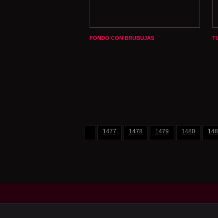
FONDO CON BRUBUJAS
T
1477
1478
1479
1480
148