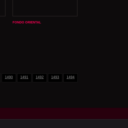
FONDO ORIENTAL
1490
1491
1492
1493
1494
1495
1496
1497