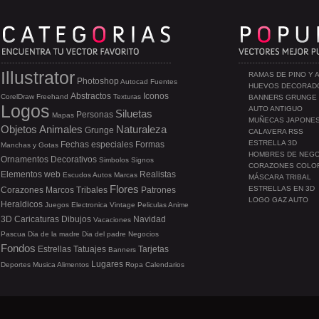
Illustrator
RAMAS DE PINO Y 
Photoshop
Autocad
Fuentes
HUEVOS DECORAD
Abstractos
Iconos
CorelDraw
Freehand
Texturas
BANNERS GRUNGE
Logos
AUTO ANTIGUO
Siluetas
Personas
Mapas
MUÑECAS JAPONE
Objetos
Animales
Naturaleza
Grunge
CALAVERA RSS
ESTRELLA 3D
Fechas especiales
Formas
Manchas y Gotas
HOMBRES DE NEG
Ornamentos
Decorativos
Simbolos
Signos
CORAZONES COLO
Elementos web
Realistas
Escudos
Autos
Marcas
MÁSCARA TRIBAL
Flores
ESTRELLAS EN 3D
Corazones
Marcos
Tribales
Patrones
LOGO GAZ AUTO
Heraldicos
Juegos
Electronica
Vintage
Peliculas
Anime
3D
Caricaturas
Dibujos
Navidad
Vacaciones
Pascua
Dia de la madre
Dia del padre
Negocios
Fondos
Estrellas
Tatuajes
Tarjetas
Banners
Lugares
Deportes
Musica
Alimentos
Ropa
Calendarios