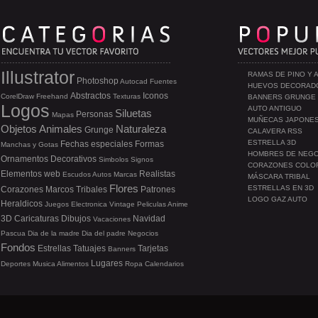
Illustrator
RAMAS DE PINO Y 
Photoshop
Autocad
Fuentes
HUEVOS DECORAD
Abstractos
Iconos
CorelDraw
Freehand
Texturas
BANNERS GRUNGE
Logos
AUTO ANTIGUO
Siluetas
Personas
Mapas
MUÑECAS JAPONE
Objetos
Animales
Naturaleza
Grunge
CALAVERA RSS
ESTRELLA 3D
Fechas especiales
Formas
Manchas y Gotas
HOMBRES DE NEG
Ornamentos
Decorativos
Simbolos
Signos
CORAZONES COLO
Elementos web
Realistas
Escudos
Autos
Marcas
MÁSCARA TRIBAL
Flores
ESTRELLAS EN 3D
Corazones
Marcos
Tribales
Patrones
LOGO GAZ AUTO
Heraldicos
Juegos
Electronica
Vintage
Peliculas
Anime
3D
Caricaturas
Dibujos
Navidad
Vacaciones
Pascua
Dia de la madre
Dia del padre
Negocios
Fondos
Estrellas
Tatuajes
Tarjetas
Banners
Lugares
Deportes
Musica
Alimentos
Ropa
Calendarios