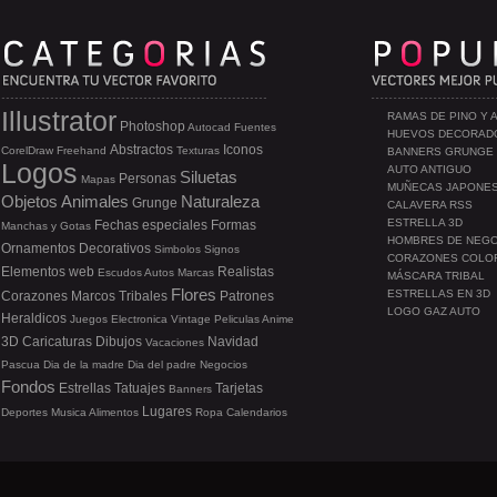
Illustrator
RAMAS DE PINO Y 
Photoshop
Autocad
Fuentes
HUEVOS DECORAD
Abstractos
Iconos
CorelDraw
Freehand
Texturas
BANNERS GRUNGE
Logos
AUTO ANTIGUO
Siluetas
Personas
Mapas
MUÑECAS JAPONE
Objetos
Animales
Naturaleza
Grunge
CALAVERA RSS
ESTRELLA 3D
Fechas especiales
Formas
Manchas y Gotas
HOMBRES DE NEG
Ornamentos
Decorativos
Simbolos
Signos
CORAZONES COLO
Elementos web
Realistas
Escudos
Autos
Marcas
MÁSCARA TRIBAL
Flores
ESTRELLAS EN 3D
Corazones
Marcos
Tribales
Patrones
LOGO GAZ AUTO
Heraldicos
Juegos
Electronica
Vintage
Peliculas
Anime
3D
Caricaturas
Dibujos
Navidad
Vacaciones
Pascua
Dia de la madre
Dia del padre
Negocios
Fondos
Estrellas
Tatuajes
Tarjetas
Banners
Lugares
Deportes
Musica
Alimentos
Ropa
Calendarios