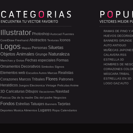
Illustrator
RAMAS DE PINO Y 
Photoshop
Autocad
Fuentes
HUEVOS DECORAD
Abstractos
Iconos
CorelDraw
Freehand
Texturas
BANNERS GRUNGE
Logos
AUTO ANTIGUO
Siluetas
Personas
Mapas
MUÑECAS JAPONE
Objetos
Animales
Naturaleza
Grunge
CALAVERA RSS
ESTRELLA 3D
Fechas especiales
Formas
Manchas y Gotas
HOMBRES DE NEG
Ornamentos
Decorativos
Simbolos
Signos
CORAZONES COLO
Elementos web
Realistas
Escudos
Autos
Marcas
MÁSCARA TRIBAL
Flores
ESTRELLAS EN 3D
Corazones
Marcos
Tribales
Patrones
LOGO GAZ AUTO
Heraldicos
Juegos
Electronica
Vintage
Peliculas
Anime
3D
Caricaturas
Dibujos
Navidad
Vacaciones
Pascua
Dia de la madre
Dia del padre
Negocios
Fondos
Estrellas
Tatuajes
Tarjetas
Banners
Lugares
Deportes
Musica
Alimentos
Ropa
Calendarios