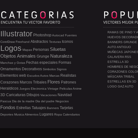
Illustrator
RAMAS DE PINO Y 
Photoshop
Autocad
Fuentes
HUEVOS DECORAD
Abstractos
Iconos
CorelDraw
Freehand
Texturas
BANNERS GRUNGE
Logos
AUTO ANTIGUO
Siluetas
Personas
Mapas
MUÑECAS JAPONE
Objetos
Animales
Naturaleza
Grunge
CALAVERA RSS
ESTRELLA 3D
Fechas especiales
Formas
Manchas y Gotas
HOMBRES DE NEG
Ornamentos
Decorativos
Simbolos
Signos
CORAZONES COLO
Elementos web
Realistas
Escudos
Autos
Marcas
MÁSCARA TRIBAL
Flores
ESTRELLAS EN 3D
Corazones
Marcos
Tribales
Patrones
LOGO GAZ AUTO
Heraldicos
Juegos
Electronica
Vintage
Peliculas
Anime
3D
Caricaturas
Dibujos
Navidad
Vacaciones
Pascua
Dia de la madre
Dia del padre
Negocios
Fondos
Estrellas
Tatuajes
Tarjetas
Banners
Lugares
Deportes
Musica
Alimentos
Ropa
Calendarios