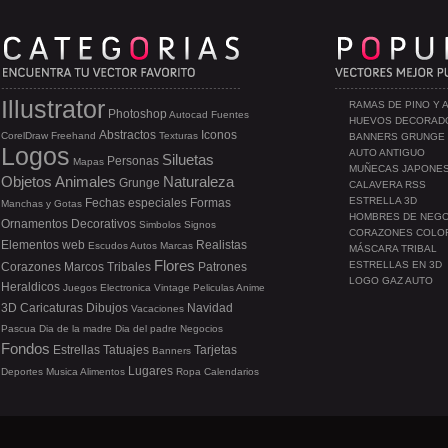
Illustrator
RAMAS DE PINO Y 
Photoshop
Autocad
Fuentes
HUEVOS DECORAD
Abstractos
Iconos
CorelDraw
Freehand
Texturas
BANNERS GRUNGE
Logos
AUTO ANTIGUO
Siluetas
Personas
Mapas
MUÑECAS JAPONE
Objetos
Animales
Naturaleza
Grunge
CALAVERA RSS
ESTRELLA 3D
Fechas especiales
Formas
Manchas y Gotas
HOMBRES DE NEG
Ornamentos
Decorativos
Simbolos
Signos
CORAZONES COLO
Elementos web
Realistas
Escudos
Autos
Marcas
MÁSCARA TRIBAL
Flores
ESTRELLAS EN 3D
Corazones
Marcos
Tribales
Patrones
LOGO GAZ AUTO
Heraldicos
Juegos
Electronica
Vintage
Peliculas
Anime
3D
Caricaturas
Dibujos
Navidad
Vacaciones
Pascua
Dia de la madre
Dia del padre
Negocios
Fondos
Estrellas
Tatuajes
Tarjetas
Banners
Lugares
Deportes
Musica
Alimentos
Ropa
Calendarios