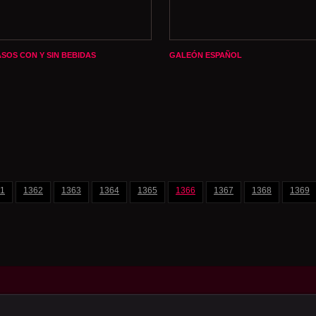
ASOS CON Y SIN BEBIDAS
GALEÓN ESPAÑOL
1
1362
1363
1364
1365
1366
1367
1368
1369