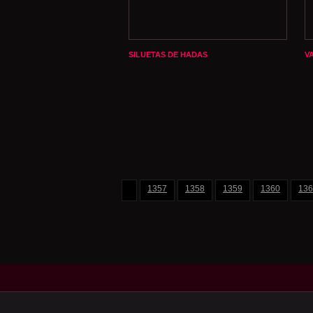
SILUETAS DE HADAS
V
1357
1358
1359
1360
136