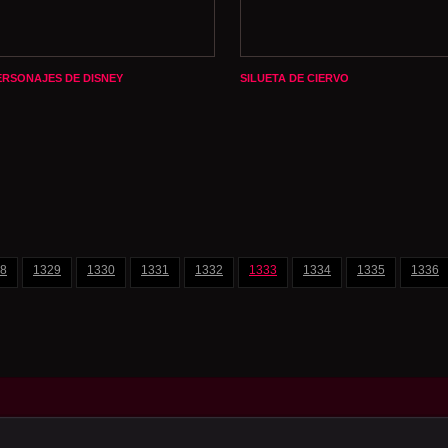
ERSONAJES DE DISNEY
SILUETA DE CIERVO
8
1329
1330
1331
1332
1333
1334
1335
1336