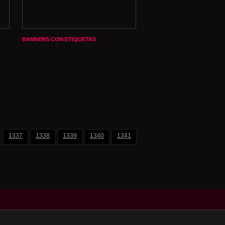
BANNERS CON ETIQUETAS
1337
1338
1339
1340
1341
1342
1343
1344