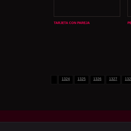
TARJETA CON PAREJA
P
1324
1325
1326
1327
132