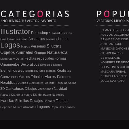
Illustrator
RAMAS DE PINO Y 
Photoshop
Autocad
Fuentes
HUEVOS DECORAD
Abstractos
Iconos
CorelDraw
Freehand
Texturas
BANNERS GRUNGE
Logos
AUTO ANTIGUO
Siluetas
Personas
Mapas
MUÑECAS JAPONE
Objetos
Animales
Naturaleza
Grunge
CALAVERA RSS
ESTRELLA 3D
Fechas especiales
Formas
Manchas y Gotas
HOMBRES DE NEG
Ornamentos
Decorativos
Simbolos
Signos
CORAZONES COLO
Elementos web
Realistas
Escudos
Autos
Marcas
MÁSCARA TRIBAL
Flores
ESTRELLAS EN 3D
Corazones
Marcos
Tribales
Patrones
LOGO GAZ AUTO
Heraldicos
Juegos
Electronica
Vintage
Peliculas
Anime
3D
Caricaturas
Dibujos
Navidad
Vacaciones
Pascua
Dia de la madre
Dia del padre
Negocios
Fondos
Estrellas
Tatuajes
Tarjetas
Banners
Lugares
Deportes
Musica
Alimentos
Ropa
Calendarios