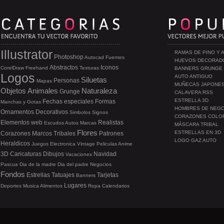
Illustrator
RAMAS DE PINO Y 
Photoshop
Autocad
Fuentes
HUEVOS DECORAD
Abstractos
Iconos
CorelDraw
Freehand
Texturas
BANNERS GRUNGE
Logos
AUTO ANTIGUO
Siluetas
Personas
Mapas
MUÑECAS JAPONE
Objetos
Animales
Naturaleza
Grunge
CALAVERA RSS
ESTRELLA 3D
Fechas especiales
Formas
Manchas y Gotas
HOMBRES DE NEG
Ornamentos
Decorativos
Simbolos
Signos
CORAZONES COLO
Elementos web
Realistas
Escudos
Autos
Marcas
MÁSCARA TRIBAL
Flores
ESTRELLAS EN 3D
Corazones
Marcos
Tribales
Patrones
LOGO GAZ AUTO
Heraldicos
Juegos
Electronica
Vintage
Peliculas
Anime
3D
Caricaturas
Dibujos
Navidad
Vacaciones
Pascua
Dia de la madre
Dia del padre
Negocios
Fondos
Estrellas
Tatuajes
Tarjetas
Banners
Lugares
Deportes
Musica
Alimentos
Ropa
Calendarios