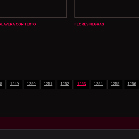
ALAVERA CON TEXTO
FLORES NEGRAS
8
1249
1250
1251
1252
1253
1254
1255
1256