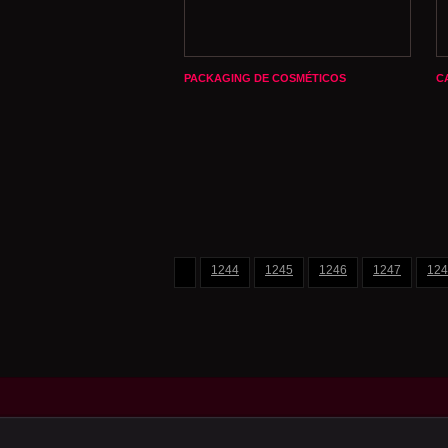
PACKAGING DE COSMÉTICOS
C
1244
1245
1246
1247
124