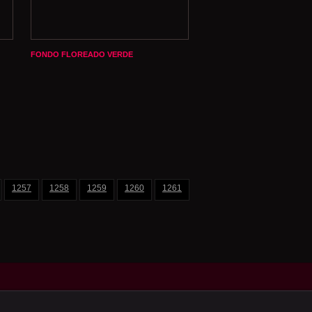
FONDO FLOREADO VERDE
1257
1258
1259
1260
1261
1262
1263
1264