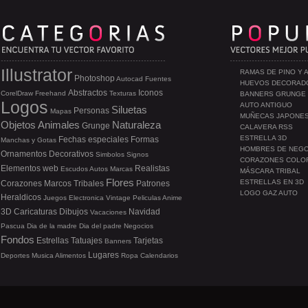
Illustrator
RAMAS DE PINO Y 
Photoshop
Autocad
Fuentes
HUEVOS DECORAD
Abstractos
Iconos
CorelDraw
Freehand
Texturas
BANNERS GRUNGE
Logos
AUTO ANTIGUO
Siluetas
Personas
Mapas
MUÑECAS JAPONE
Objetos
Animales
Naturaleza
Grunge
CALAVERA RSS
ESTRELLA 3D
Fechas especiales
Formas
Manchas y Gotas
HOMBRES DE NEG
Ornamentos
Decorativos
Simbolos
Signos
CORAZONES COLO
Elementos web
Realistas
Escudos
Autos
Marcas
MÁSCARA TRIBAL
Flores
ESTRELLAS EN 3D
Corazones
Marcos
Tribales
Patrones
LOGO GAZ AUTO
Heraldicos
Juegos
Electronica
Vintage
Peliculas
Anime
3D
Caricaturas
Dibujos
Navidad
Vacaciones
Pascua
Dia de la madre
Dia del padre
Negocios
Fondos
Estrellas
Tatuajes
Tarjetas
Banners
Lugares
Deportes
Musica
Alimentos
Ropa
Calendarios