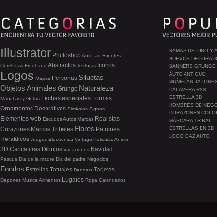
Illustrator
RAMAS DE PINO Y 
Photoshop
Autocad
Fuentes
HUEVOS DECORAD
Abstractos
Iconos
CorelDraw
Freehand
Texturas
BANNERS GRUNGE
Logos
AUTO ANTIGUO
Siluetas
Personas
Mapas
MUÑECAS JAPONE
Objetos
Animales
Naturaleza
Grunge
CALAVERA RSS
ESTRELLA 3D
Fechas especiales
Formas
Manchas y Gotas
HOMBRES DE NEG
Ornamentos
Decorativos
Simbolos
Signos
CORAZONES COLO
Elementos web
Realistas
Escudos
Autos
Marcas
MÁSCARA TRIBAL
Flores
ESTRELLAS EN 3D
Corazones
Marcos
Tribales
Patrones
LOGO GAZ AUTO
Heraldicos
Juegos
Electronica
Vintage
Peliculas
Anime
3D
Caricaturas
Dibujos
Navidad
Vacaciones
Pascua
Dia de la madre
Dia del padre
Negocios
Fondos
Estrellas
Tatuajes
Tarjetas
Banners
Lugares
Deportes
Musica
Alimentos
Ropa
Calendarios