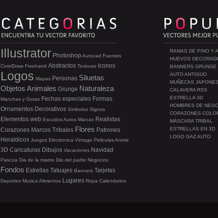
Illustrator
RAMAS DE PINO Y 
Photoshop
Autocad
Fuentes
HUEVOS DECORAD
Abstractos
Iconos
CorelDraw
Freehand
Texturas
BANNERS GRUNGE
Logos
AUTO ANTIGUO
Siluetas
Personas
Mapas
MUÑECAS JAPONE
Objetos
Animales
Naturaleza
Grunge
CALAVERA RSS
ESTRELLA 3D
Fechas especiales
Formas
Manchas y Gotas
HOMBRES DE NEG
Ornamentos
Decorativos
Simbolos
Signos
CORAZONES COLO
Elementos web
Realistas
Escudos
Autos
Marcas
MÁSCARA TRIBAL
Flores
ESTRELLAS EN 3D
Corazones
Marcos
Tribales
Patrones
LOGO GAZ AUTO
Heraldicos
Juegos
Electronica
Vintage
Peliculas
Anime
3D
Caricaturas
Dibujos
Navidad
Vacaciones
Pascua
Dia de la madre
Dia del padre
Negocios
Fondos
Estrellas
Tatuajes
Tarjetas
Banners
Lugares
Deportes
Musica
Alimentos
Ropa
Calendarios