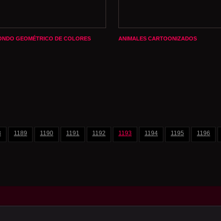
ONDO GEOMÉTRICO DE COLORES
ANIMALES CARTOONIZADOS
8
1189
1190
1191
1192
1193
1194
1195
1196