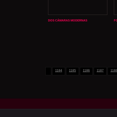
DOS CÁMARAS MODERNAS
F
1184
1185
1186
1187
118