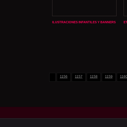
ILUSTRACIONES INFANTILES Y BANNERS
E
1156
1157
1158
1159
116