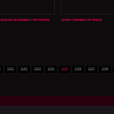
TIQUETAS DE MADERA CON PUNTAS
JOVEN TOMANDO UN TRAGO
0
1161
1162
1163
1164
1165
1166
1167
1168