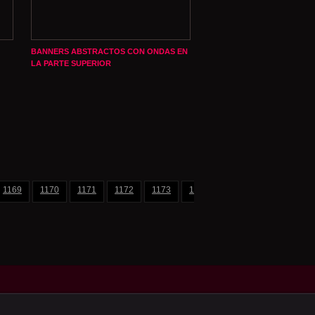
BANNERS ABSTRACTOS CON ONDAS EN
LA PARTE SUPERIOR
1169
1170
1171
1172
1173
1174
1175
1176
11