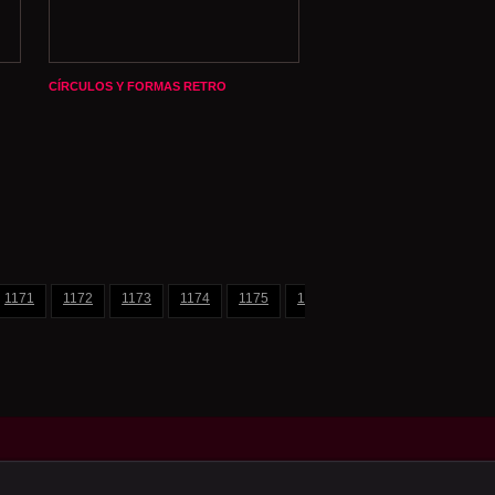
CÍRCULOS Y FORMAS RETRO
1171
1172
1173
1174
1175
1176
1177
1178
11