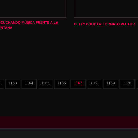
SCUCHANDO MÚSICA FRENTE A LA
BETTY BOOP EN FORMATO VECTOR
ENTANA
2
1163
1164
1165
1166
1167
1168
1169
1170