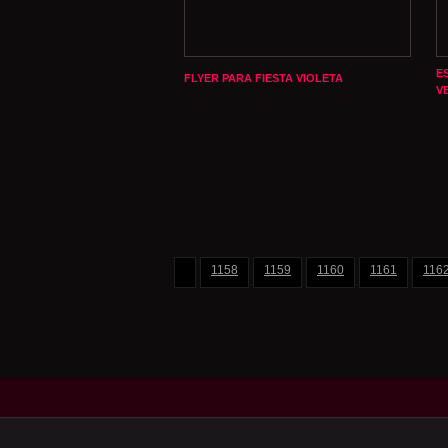
E
FLYER PARA FIESTA VIOLETA
V
1158
1159
1160
1161
116