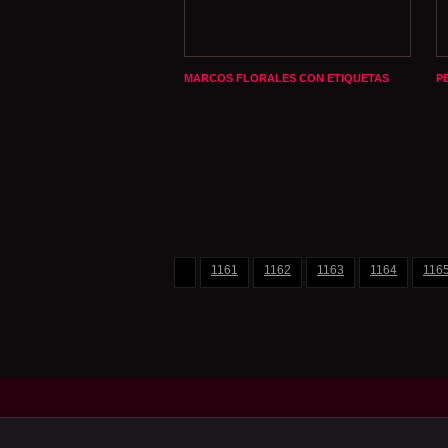
MARCOS FLORALES CON ETIQUETAS
P
1161
1162
1163
1164
116