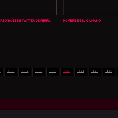
ERSONAJES DE TWITTER DE PERFIL
HOMBRE EN EL GIMNASIO
5
1166
1167
1168
1169
1170
1171
1172
1173