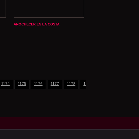
ANOCHECER EN LA COSTA
1174
1175
1176
1177
1178
1179
1180
1181
11