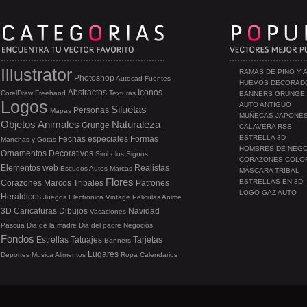
Illustrator
RAMAS DE PINO Y 
Photoshop
Autocad
Fuentes
HUEVOS DECORAD
Abstractos
Iconos
CorelDraw
Freehand
Texturas
BANNERS GRUNGE
Logos
AUTO ANTIGUO
Siluetas
Personas
Mapas
MUÑECAS JAPONE
Objetos
Animales
Naturaleza
Grunge
CALAVERA RSS
ESTRELLA 3D
Fechas especiales
Formas
Manchas y Gotas
HOMBRES DE NEG
Ornamentos
Decorativos
Simbolos
Signos
CORAZONES COLO
Elementos web
Realistas
Escudos
Autos
Marcas
MÁSCARA TRIBAL
Flores
ESTRELLAS EN 3D
Corazones
Marcos
Tribales
Patrones
LOGO GAZ AUTO
Heraldicos
Juegos
Electronica
Vintage
Peliculas
Anime
3D
Caricaturas
Dibujos
Navidad
Vacaciones
Pascua
Dia de la madre
Dia del padre
Negocios
Fondos
Estrellas
Tatuajes
Tarjetas
Banners
Lugares
Deportes
Musica
Alimentos
Ropa
Calendarios