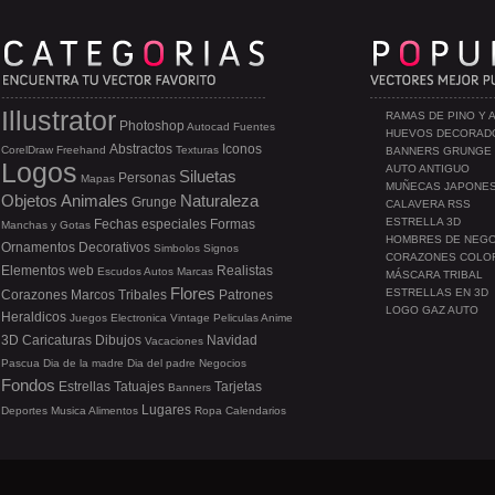
Illustrator
RAMAS DE PINO Y 
Photoshop
Autocad
Fuentes
HUEVOS DECORAD
Abstractos
Iconos
CorelDraw
Freehand
Texturas
BANNERS GRUNGE
Logos
AUTO ANTIGUO
Siluetas
Personas
Mapas
MUÑECAS JAPONE
Objetos
Animales
Naturaleza
Grunge
CALAVERA RSS
ESTRELLA 3D
Fechas especiales
Formas
Manchas y Gotas
HOMBRES DE NEG
Ornamentos
Decorativos
Simbolos
Signos
CORAZONES COLO
Elementos web
Realistas
Escudos
Autos
Marcas
MÁSCARA TRIBAL
Flores
ESTRELLAS EN 3D
Corazones
Marcos
Tribales
Patrones
LOGO GAZ AUTO
Heraldicos
Juegos
Electronica
Vintage
Peliculas
Anime
3D
Caricaturas
Dibujos
Navidad
Vacaciones
Pascua
Dia de la madre
Dia del padre
Negocios
Fondos
Estrellas
Tatuajes
Tarjetas
Banners
Lugares
Deportes
Musica
Alimentos
Ropa
Calendarios