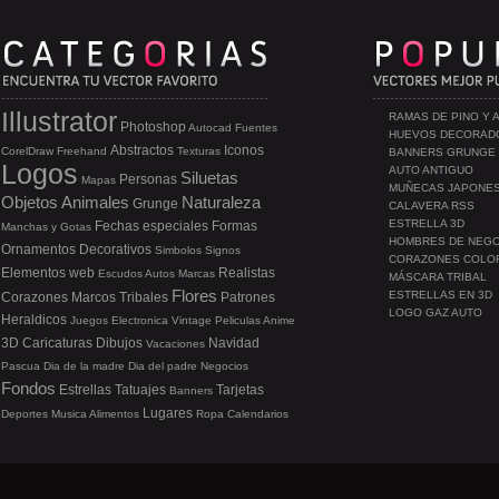
Illustrator
RAMAS DE PINO Y 
Photoshop
Autocad
Fuentes
HUEVOS DECORAD
Abstractos
Iconos
CorelDraw
Freehand
Texturas
BANNERS GRUNGE
Logos
AUTO ANTIGUO
Siluetas
Personas
Mapas
MUÑECAS JAPONE
Objetos
Animales
Naturaleza
Grunge
CALAVERA RSS
ESTRELLA 3D
Fechas especiales
Formas
Manchas y Gotas
HOMBRES DE NEG
Ornamentos
Decorativos
Simbolos
Signos
CORAZONES COLO
Elementos web
Realistas
Escudos
Autos
Marcas
MÁSCARA TRIBAL
Flores
ESTRELLAS EN 3D
Corazones
Marcos
Tribales
Patrones
LOGO GAZ AUTO
Heraldicos
Juegos
Electronica
Vintage
Peliculas
Anime
3D
Caricaturas
Dibujos
Navidad
Vacaciones
Pascua
Dia de la madre
Dia del padre
Negocios
Fondos
Estrellas
Tatuajes
Tarjetas
Banners
Lugares
Deportes
Musica
Alimentos
Ropa
Calendarios