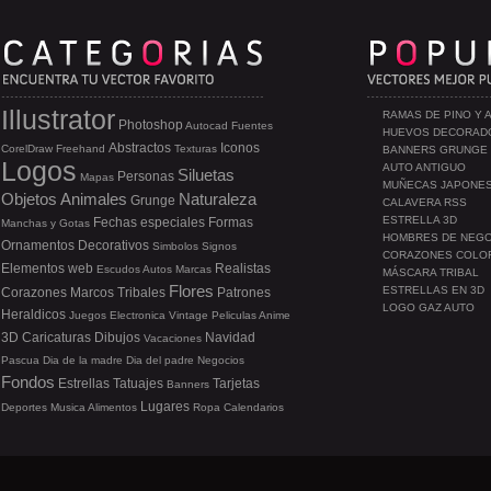
Illustrator
RAMAS DE PINO Y 
Photoshop
Autocad
Fuentes
HUEVOS DECORAD
Abstractos
Iconos
CorelDraw
Freehand
Texturas
BANNERS GRUNGE
Logos
AUTO ANTIGUO
Siluetas
Personas
Mapas
MUÑECAS JAPONE
Objetos
Animales
Naturaleza
Grunge
CALAVERA RSS
ESTRELLA 3D
Fechas especiales
Formas
Manchas y Gotas
HOMBRES DE NEG
Ornamentos
Decorativos
Simbolos
Signos
CORAZONES COLO
Elementos web
Realistas
Escudos
Autos
Marcas
MÁSCARA TRIBAL
Flores
ESTRELLAS EN 3D
Corazones
Marcos
Tribales
Patrones
LOGO GAZ AUTO
Heraldicos
Juegos
Electronica
Vintage
Peliculas
Anime
3D
Caricaturas
Dibujos
Navidad
Vacaciones
Pascua
Dia de la madre
Dia del padre
Negocios
Fondos
Estrellas
Tatuajes
Tarjetas
Banners
Lugares
Deportes
Musica
Alimentos
Ropa
Calendarios