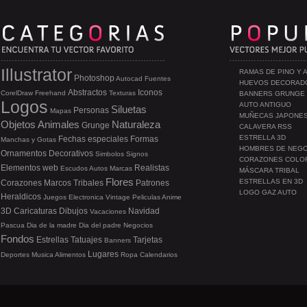
Illustrator
RAMAS DE PINO Y 
Photoshop
Autocad
Fuentes
HUEVOS DECORAD
Abstractos
Iconos
CorelDraw
Freehand
Texturas
BANNERS GRUNGE
Logos
AUTO ANTIGUO
Siluetas
Personas
Mapas
MUÑECAS JAPONE
Objetos
Animales
Naturaleza
Grunge
CALAVERA RSS
ESTRELLA 3D
Fechas especiales
Formas
Manchas y Gotas
HOMBRES DE NEG
Ornamentos
Decorativos
Simbolos
Signos
CORAZONES COLO
Elementos web
Realistas
Escudos
Autos
Marcas
MÁSCARA TRIBAL
Flores
ESTRELLAS EN 3D
Corazones
Marcos
Tribales
Patrones
LOGO GAZ AUTO
Heraldicos
Juegos
Electronica
Vintage
Peliculas
Anime
3D
Caricaturas
Dibujos
Navidad
Vacaciones
Pascua
Dia de la madre
Dia del padre
Negocios
Fondos
Estrellas
Tatuajes
Tarjetas
Banners
Lugares
Deportes
Musica
Alimentos
Ropa
Calendarios