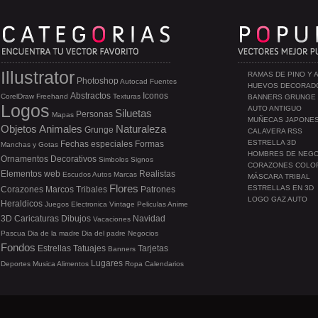
Illustrator
RAMAS DE PINO Y 
Photoshop
Autocad
Fuentes
HUEVOS DECORAD
Abstractos
Iconos
CorelDraw
Freehand
Texturas
BANNERS GRUNGE
Logos
AUTO ANTIGUO
Siluetas
Personas
Mapas
MUÑECAS JAPONE
Objetos
Animales
Naturaleza
Grunge
CALAVERA RSS
ESTRELLA 3D
Fechas especiales
Formas
Manchas y Gotas
HOMBRES DE NEG
Ornamentos
Decorativos
Simbolos
Signos
CORAZONES COLO
Elementos web
Realistas
Escudos
Autos
Marcas
MÁSCARA TRIBAL
Flores
ESTRELLAS EN 3D
Corazones
Marcos
Tribales
Patrones
LOGO GAZ AUTO
Heraldicos
Juegos
Electronica
Vintage
Peliculas
Anime
3D
Caricaturas
Dibujos
Navidad
Vacaciones
Pascua
Dia de la madre
Dia del padre
Negocios
Fondos
Estrellas
Tatuajes
Tarjetas
Banners
Lugares
Deportes
Musica
Alimentos
Ropa
Calendarios