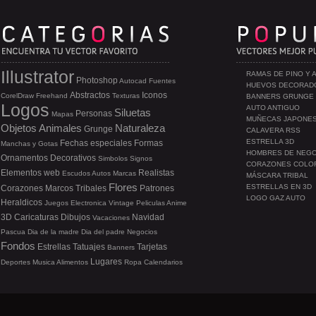
Illustrator
RAMAS DE PINO Y 
Photoshop
Autocad
Fuentes
HUEVOS DECORAD
Abstractos
Iconos
CorelDraw
Freehand
Texturas
BANNERS GRUNGE
Logos
AUTO ANTIGUO
Siluetas
Personas
Mapas
MUÑECAS JAPONE
Objetos
Animales
Naturaleza
Grunge
CALAVERA RSS
ESTRELLA 3D
Fechas especiales
Formas
Manchas y Gotas
HOMBRES DE NEG
Ornamentos
Decorativos
Simbolos
Signos
CORAZONES COLO
Elementos web
Realistas
Escudos
Autos
Marcas
MÁSCARA TRIBAL
Flores
ESTRELLAS EN 3D
Corazones
Marcos
Tribales
Patrones
LOGO GAZ AUTO
Heraldicos
Juegos
Electronica
Vintage
Peliculas
Anime
3D
Caricaturas
Dibujos
Navidad
Vacaciones
Pascua
Dia de la madre
Dia del padre
Negocios
Fondos
Estrellas
Tatuajes
Tarjetas
Banners
Lugares
Deportes
Musica
Alimentos
Ropa
Calendarios