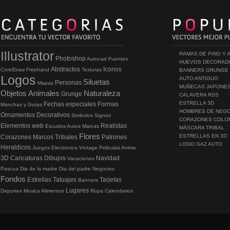
Illustrator
RAMAS DE PINO Y 
Photoshop
Autocad
Fuentes
HUEVOS DECORAD
Abstractos
Iconos
CorelDraw
Freehand
Texturas
BANNERS GRUNGE
Logos
AUTO ANTIGUO
Siluetas
Personas
Mapas
MUÑECAS JAPONE
Objetos
Animales
Naturaleza
Grunge
CALAVERA RSS
ESTRELLA 3D
Fechas especiales
Formas
Manchas y Gotas
HOMBRES DE NEG
Ornamentos
Decorativos
Simbolos
Signos
CORAZONES COLO
Elementos web
Realistas
Escudos
Autos
Marcas
MÁSCARA TRIBAL
Flores
ESTRELLAS EN 3D
Corazones
Marcos
Tribales
Patrones
LOGO GAZ AUTO
Heraldicos
Juegos
Electronica
Vintage
Peliculas
Anime
3D
Caricaturas
Dibujos
Navidad
Vacaciones
Pascua
Dia de la madre
Dia del padre
Negocios
Fondos
Estrellas
Tatuajes
Tarjetas
Banners
Lugares
Deportes
Musica
Alimentos
Ropa
Calendarios