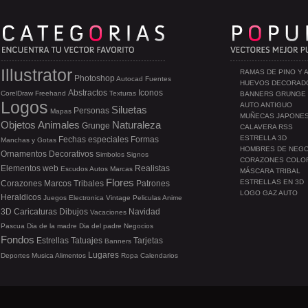
Illustrator
RAMAS DE PINO Y 
Photoshop
Autocad
Fuentes
HUEVOS DECORAD
Abstractos
Iconos
CorelDraw
Freehand
Texturas
BANNERS GRUNGE
Logos
AUTO ANTIGUO
Siluetas
Personas
Mapas
MUÑECAS JAPONE
Objetos
Animales
Naturaleza
Grunge
CALAVERA RSS
ESTRELLA 3D
Fechas especiales
Formas
Manchas y Gotas
HOMBRES DE NEG
Ornamentos
Decorativos
Simbolos
Signos
CORAZONES COLO
Elementos web
Realistas
Escudos
Autos
Marcas
MÁSCARA TRIBAL
Flores
ESTRELLAS EN 3D
Corazones
Marcos
Tribales
Patrones
LOGO GAZ AUTO
Heraldicos
Juegos
Electronica
Vintage
Peliculas
Anime
3D
Caricaturas
Dibujos
Navidad
Vacaciones
Pascua
Dia de la madre
Dia del padre
Negocios
Fondos
Estrellas
Tatuajes
Tarjetas
Banners
Lugares
Deportes
Musica
Alimentos
Ropa
Calendarios