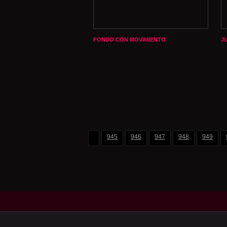
FONDO CON MOVIMIENTO
J
945
946
947
948
949