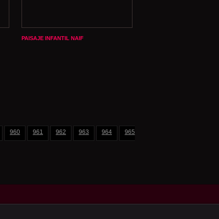
PAISAJE INFANTIL NAIF
960
961
962
963
964
965
966
967
968