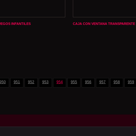
UEGOS INFANTILES
CAJA CON VENTANA TRANSPARENTE
950
951
952
953
954
955
956
957
958
959