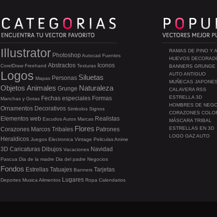
Illustrator
RAMAS DE PINO Y 
Photoshop
Autocad
Fuentes
HUEVOS DECORAD
Abstractos
Iconos
CorelDraw
Freehand
Texturas
BANNERS GRUNGE
Logos
AUTO ANTIGUO
Siluetas
Personas
Mapas
MUÑECAS JAPONE
Objetos
Animales
Naturaleza
Grunge
CALAVERA RSS
ESTRELLA 3D
Fechas especiales
Formas
Manchas y Gotas
HOMBRES DE NEG
Ornamentos
Decorativos
Simbolos
Signos
CORAZONES COLO
Elementos web
Realistas
Escudos
Autos
Marcas
MÁSCARA TRIBAL
Flores
ESTRELLAS EN 3D
Corazones
Marcos
Tribales
Patrones
LOGO GAZ AUTO
Heraldicos
Juegos
Electronica
Vintage
Peliculas
Anime
3D
Caricaturas
Dibujos
Navidad
Vacaciones
Pascua
Dia de la madre
Dia del padre
Negocios
Fondos
Estrellas
Tatuajes
Tarjetas
Banners
Lugares
Deportes
Musica
Alimentos
Ropa
Calendarios