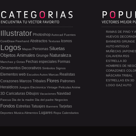
Illustrator
RAMAS DE PINO Y 
Photoshop
Autocad
Fuentes
HUEVOS DECORAD
Abstractos
Iconos
CorelDraw
Freehand
Texturas
BANNERS GRUNGE
Logos
AUTO ANTIGUO
Siluetas
Personas
Mapas
MUÑECAS JAPONE
Objetos
Animales
Naturaleza
Grunge
CALAVERA RSS
ESTRELLA 3D
Fechas especiales
Formas
Manchas y Gotas
HOMBRES DE NEG
Ornamentos
Decorativos
Simbolos
Signos
CORAZONES COLO
Elementos web
Realistas
Escudos
Autos
Marcas
MÁSCARA TRIBAL
Flores
ESTRELLAS EN 3D
Corazones
Marcos
Tribales
Patrones
LOGO GAZ AUTO
Heraldicos
Juegos
Electronica
Vintage
Peliculas
Anime
3D
Caricaturas
Dibujos
Navidad
Vacaciones
Pascua
Dia de la madre
Dia del padre
Negocios
Fondos
Estrellas
Tatuajes
Tarjetas
Banners
Lugares
Deportes
Musica
Alimentos
Ropa
Calendarios