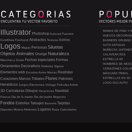
Illustrator
RAMAS DE PINO Y 
Photoshop
Autocad
Fuentes
HUEVOS DECORAD
Abstractos
Iconos
CorelDraw
Freehand
Texturas
BANNERS GRUNGE
Logos
AUTO ANTIGUO
Siluetas
Personas
Mapas
MUÑECAS JAPONE
Objetos
Animales
Naturaleza
Grunge
CALAVERA RSS
ESTRELLA 3D
Fechas especiales
Formas
Manchas y Gotas
HOMBRES DE NEG
Ornamentos
Decorativos
Simbolos
Signos
CORAZONES COLO
Elementos web
Realistas
Escudos
Autos
Marcas
MÁSCARA TRIBAL
Flores
ESTRELLAS EN 3D
Corazones
Marcos
Tribales
Patrones
LOGO GAZ AUTO
Heraldicos
Juegos
Electronica
Vintage
Peliculas
Anime
3D
Caricaturas
Dibujos
Navidad
Vacaciones
Pascua
Dia de la madre
Dia del padre
Negocios
Fondos
Estrellas
Tatuajes
Tarjetas
Banners
Lugares
Deportes
Musica
Alimentos
Ropa
Calendarios