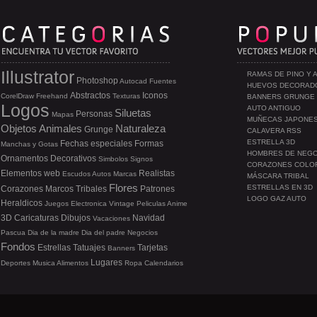
Illustrator
RAMAS DE PINO Y 
Photoshop
Autocad
Fuentes
HUEVOS DECORAD
Abstractos
Iconos
CorelDraw
Freehand
Texturas
BANNERS GRUNGE
Logos
AUTO ANTIGUO
Siluetas
Personas
Mapas
MUÑECAS JAPONE
Objetos
Animales
Naturaleza
Grunge
CALAVERA RSS
ESTRELLA 3D
Fechas especiales
Formas
Manchas y Gotas
HOMBRES DE NEG
Ornamentos
Decorativos
Simbolos
Signos
CORAZONES COLO
Elementos web
Realistas
Escudos
Autos
Marcas
MÁSCARA TRIBAL
Flores
ESTRELLAS EN 3D
Corazones
Marcos
Tribales
Patrones
LOGO GAZ AUTO
Heraldicos
Juegos
Electronica
Vintage
Peliculas
Anime
3D
Caricaturas
Dibujos
Navidad
Vacaciones
Pascua
Dia de la madre
Dia del padre
Negocios
Fondos
Estrellas
Tatuajes
Tarjetas
Banners
Lugares
Deportes
Musica
Alimentos
Ropa
Calendarios