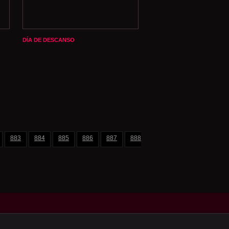
DÍA DE DESCANSO
883
884
885
886
887
888
889
890
891