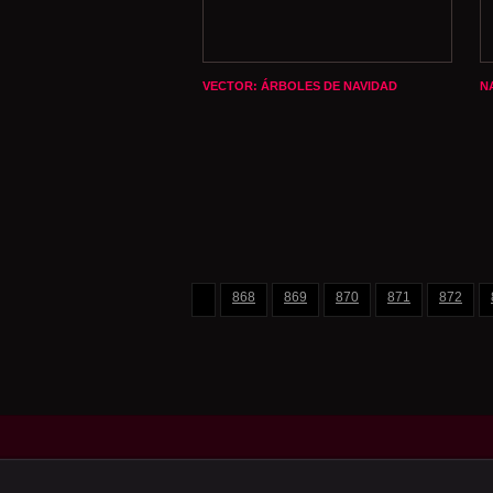
VECTOR: ÁRBOLES DE NAVIDAD
N
868
869
870
871
872