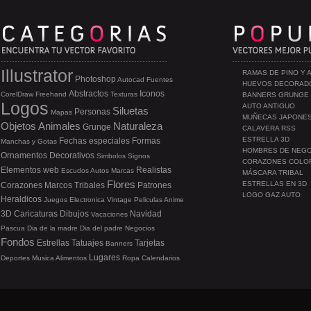
Illustrator
RAMAS DE PINO Y 
Photoshop
Autocad
Fuentes
HUEVOS DECORAD
Abstractos
Iconos
CorelDraw
Freehand
Texturas
BANNERS GRUNGE
Logos
AUTO ANTIGUO
Siluetas
Personas
Mapas
MUÑECAS JAPONE
Objetos
Animales
Naturaleza
Grunge
CALAVERA RSS
ESTRELLA 3D
Fechas especiales
Formas
Manchas y Gotas
HOMBRES DE NEG
Ornamentos
Decorativos
Simbolos
Signos
CORAZONES COLO
Elementos web
Realistas
Escudos
Autos
Marcas
MÁSCARA TRIBAL
Flores
ESTRELLAS EN 3D
Corazones
Marcos
Tribales
Patrones
LOGO GAZ AUTO
Heraldicos
Juegos
Electronica
Vintage
Peliculas
Anime
3D
Caricaturas
Dibujos
Navidad
Vacaciones
Pascua
Dia de la madre
Dia del padre
Negocios
Fondos
Estrellas
Tatuajes
Tarjetas
Banners
Lugares
Deportes
Musica
Alimentos
Ropa
Calendarios