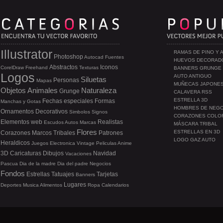
Illustrator
RAMAS DE PINO Y 
Photoshop
Autocad
Fuentes
HUEVOS DECORAD
Abstractos
Iconos
CorelDraw
Freehand
Texturas
BANNERS GRUNGE
Logos
AUTO ANTIGUO
Siluetas
Personas
Mapas
MUÑECAS JAPONE
Objetos
Animales
Naturaleza
Grunge
CALAVERA RSS
ESTRELLA 3D
Fechas especiales
Formas
Manchas y Gotas
HOMBRES DE NEG
Ornamentos
Decorativos
Simbolos
Signos
CORAZONES COLO
Elementos web
Realistas
Escudos
Autos
Marcas
MÁSCARA TRIBAL
Flores
ESTRELLAS EN 3D
Corazones
Marcos
Tribales
Patrones
LOGO GAZ AUTO
Heraldicos
Juegos
Electronica
Vintage
Peliculas
Anime
3D
Caricaturas
Dibujos
Navidad
Vacaciones
Pascua
Dia de la madre
Dia del padre
Negocios
Fondos
Estrellas
Tatuajes
Tarjetas
Banners
Lugares
Deportes
Musica
Alimentos
Ropa
Calendarios