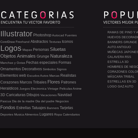
Illustrator
RAMAS DE PINO Y 
Photoshop
Autocad
Fuentes
HUEVOS DECORAD
Abstractos
Iconos
CorelDraw
Freehand
Texturas
BANNERS GRUNGE
Logos
AUTO ANTIGUO
Siluetas
Personas
Mapas
MUÑECAS JAPONE
Objetos
Animales
Naturaleza
Grunge
CALAVERA RSS
ESTRELLA 3D
Fechas especiales
Formas
Manchas y Gotas
HOMBRES DE NEG
Ornamentos
Decorativos
Simbolos
Signos
CORAZONES COLO
Elementos web
Realistas
Escudos
Autos
Marcas
MÁSCARA TRIBAL
Flores
ESTRELLAS EN 3D
Corazones
Marcos
Tribales
Patrones
LOGO GAZ AUTO
Heraldicos
Juegos
Electronica
Vintage
Peliculas
Anime
3D
Caricaturas
Dibujos
Navidad
Vacaciones
Pascua
Dia de la madre
Dia del padre
Negocios
Fondos
Estrellas
Tatuajes
Tarjetas
Banners
Lugares
Deportes
Musica
Alimentos
Ropa
Calendarios