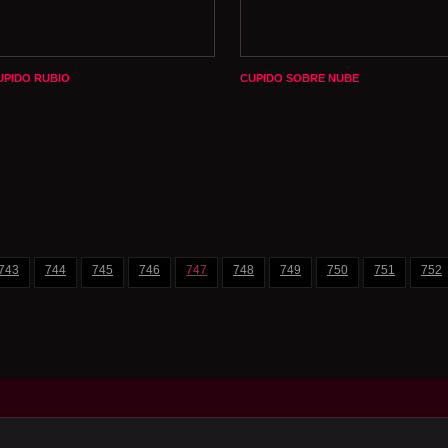
UPIDO RUBIO
CUPIDO SOBRE NUBE
743
744
745
746
747
748
749
750
751
752