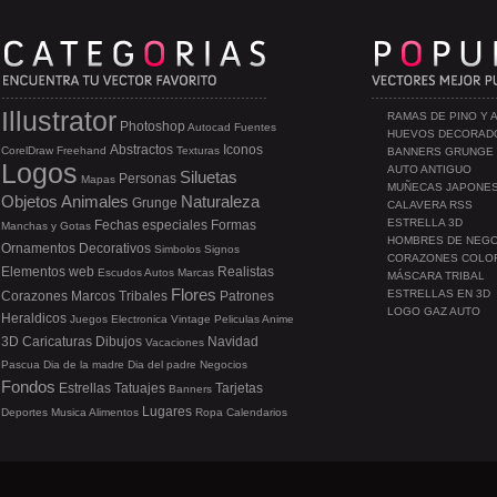
Illustrator
RAMAS DE PINO Y 
Photoshop
Autocad
Fuentes
HUEVOS DECORAD
Abstractos
Iconos
CorelDraw
Freehand
Texturas
BANNERS GRUNGE
Logos
AUTO ANTIGUO
Siluetas
Personas
Mapas
MUÑECAS JAPONE
Objetos
Animales
Naturaleza
Grunge
CALAVERA RSS
ESTRELLA 3D
Fechas especiales
Formas
Manchas y Gotas
HOMBRES DE NEG
Ornamentos
Decorativos
Simbolos
Signos
CORAZONES COLO
Elementos web
Realistas
Escudos
Autos
Marcas
MÁSCARA TRIBAL
Flores
ESTRELLAS EN 3D
Corazones
Marcos
Tribales
Patrones
LOGO GAZ AUTO
Heraldicos
Juegos
Electronica
Vintage
Peliculas
Anime
3D
Caricaturas
Dibujos
Navidad
Vacaciones
Pascua
Dia de la madre
Dia del padre
Negocios
Fondos
Estrellas
Tatuajes
Tarjetas
Banners
Lugares
Deportes
Musica
Alimentos
Ropa
Calendarios