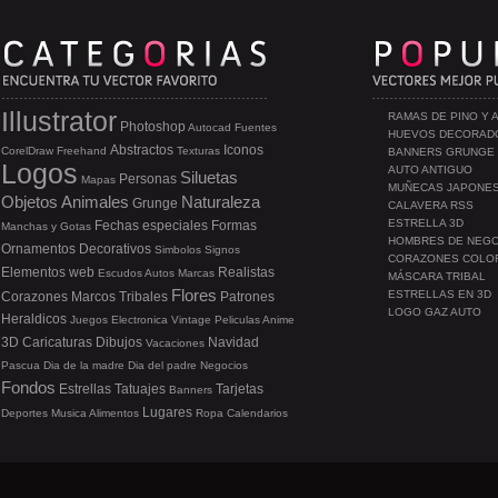
Illustrator
RAMAS DE PINO Y 
Photoshop
Autocad
Fuentes
HUEVOS DECORAD
Abstractos
Iconos
CorelDraw
Freehand
Texturas
BANNERS GRUNGE
Logos
AUTO ANTIGUO
Siluetas
Personas
Mapas
MUÑECAS JAPONE
Objetos
Animales
Naturaleza
Grunge
CALAVERA RSS
ESTRELLA 3D
Fechas especiales
Formas
Manchas y Gotas
HOMBRES DE NEG
Ornamentos
Decorativos
Simbolos
Signos
CORAZONES COLO
Elementos web
Realistas
Escudos
Autos
Marcas
MÁSCARA TRIBAL
Flores
ESTRELLAS EN 3D
Corazones
Marcos
Tribales
Patrones
LOGO GAZ AUTO
Heraldicos
Juegos
Electronica
Vintage
Peliculas
Anime
3D
Caricaturas
Dibujos
Navidad
Vacaciones
Pascua
Dia de la madre
Dia del padre
Negocios
Fondos
Estrellas
Tatuajes
Tarjetas
Banners
Lugares
Deportes
Musica
Alimentos
Ropa
Calendarios