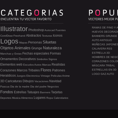
Illustrator
RAMAS DE PINO Y 
Photoshop
Autocad
Fuentes
HUEVOS DECORAD
Abstractos
Iconos
CorelDraw
Freehand
Texturas
BANNERS GRUNGE
Logos
AUTO ANTIGUO
Siluetas
Personas
Mapas
MUÑECAS JAPONE
Objetos
Animales
Naturaleza
Grunge
CALAVERA RSS
ESTRELLA 3D
Fechas especiales
Formas
Manchas y Gotas
HOMBRES DE NEG
Ornamentos
Decorativos
Simbolos
Signos
CORAZONES COLO
Elementos web
Realistas
Escudos
Autos
Marcas
MÁSCARA TRIBAL
Flores
ESTRELLAS EN 3D
Corazones
Marcos
Tribales
Patrones
LOGO GAZ AUTO
Heraldicos
Juegos
Electronica
Vintage
Peliculas
Anime
3D
Caricaturas
Dibujos
Navidad
Vacaciones
Pascua
Dia de la madre
Dia del padre
Negocios
Fondos
Estrellas
Tatuajes
Tarjetas
Banners
Lugares
Deportes
Musica
Alimentos
Ropa
Calendarios