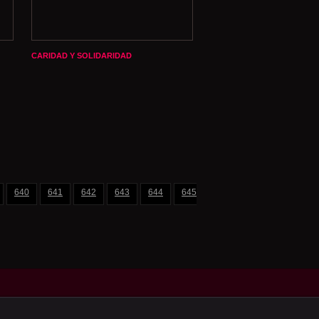
CARIDAD Y SOLIDARIDAD
640
641
642
643
644
645
646
647
648