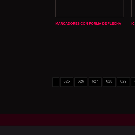
MARCADORES CON FORMA DE FLECHA
I
625
626
627
628
629