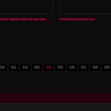
CONOS VERDES PARA PÁGINA WEB
ETIQUETAS DECORATIVAS
630
631
632
633
634
635
636
637
638
639