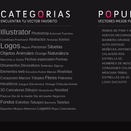
Illustrator
RAMAS DE PINO Y 
Photoshop
Autocad
Fuentes
HUEVOS DECORAD
Abstractos
Iconos
CorelDraw
Freehand
Texturas
BANNERS GRUNGE
Logos
AUTO ANTIGUO
Siluetas
Personas
Mapas
MUÑECAS JAPONE
Objetos
Animales
Naturaleza
Grunge
CALAVERA RSS
ESTRELLA 3D
Fechas especiales
Formas
Manchas y Gotas
HOMBRES DE NEG
Ornamentos
Decorativos
Simbolos
Signos
CORAZONES COLO
Elementos web
Realistas
Escudos
Autos
Marcas
MÁSCARA TRIBAL
Flores
ESTRELLAS EN 3D
Corazones
Marcos
Tribales
Patrones
LOGO GAZ AUTO
Heraldicos
Juegos
Electronica
Vintage
Peliculas
Anime
3D
Caricaturas
Dibujos
Navidad
Vacaciones
Pascua
Dia de la madre
Dia del padre
Negocios
Fondos
Estrellas
Tatuajes
Tarjetas
Banners
Lugares
Deportes
Musica
Alimentos
Ropa
Calendarios